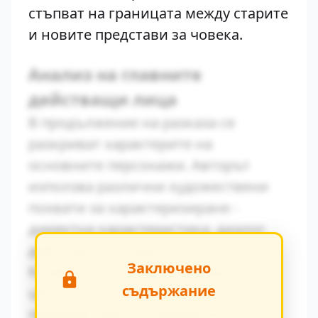
стъпват на границата между старите
и новите представи за човека.
Анализ на главните
действащи лица
В продължение на разказа се
разкриват характерите на
основните персонажи. Авторът
използва различни художествени
похвати за характеризиране -
директна характеристика, диалог,
действия и вътрешен монолог.
Заключено
Конфликтът между традиционните
съдържание
ценности и модерните идеи се
проявява ярко в поведението на