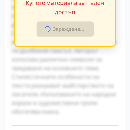
Купете материала за пълен
персонажите. Това
достъп
противопоставяне създава
драматично напрежение.
Зареждане...
Символиката в произведението
играе важна роля за разбирането на
по-дълбокия смисъл. Авторът
използва различни символи за
предаване на основните теми.
Стилистичните особености на
текста разкриват майстерството на
писателя. Използването на народни
изрази и художествени тропи
обогатява езика.