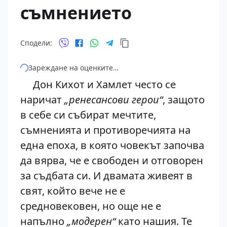
съмнението
Сподели:
Зареждане на оценките…
Дон Кихот и Хамлет често се
наричат
„ренесансови герои“
, защото
в себе си събират мечтите,
съмненията и противоречията на
една епоха, в която човекът започва
да вярва, че е свободен и отговорен
за съдбата си. И двамата живеят в
свят, който вече не е
средновековен, но още не е
напълно
„модерен“
като нашия. Те