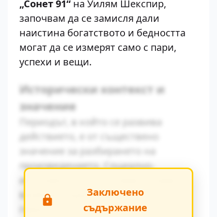
„Сонет 91“
на Уилям Шекспир,
започвам да се замисля дали
наистина богатството и бедността
могат да се измерят само с пари,
успехи и вещи.
Исторически контекст и
значение
Периодът, в който се развива
действието, е от съществено
значение за разбирането на
произведението. Социално-
икономическите условия оказват
Заключено
влияние върху поведението на
съдържание
героите.