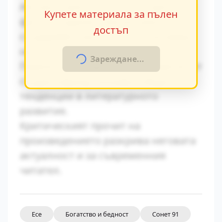
Авторът умело вплита исторически
Купете материала за пълен
факти в художествения разказ,
достъп
създавайки автентична атмосфера
на епохата.
Зареждане...
Паралелите с други произведения от
същия период показват общите
тенденции в литературното
развитие.
Критическият прочит на
произведението разкрива неговата
актуалност и за съвременния
читател.
Есе
Богатство и бедност
Сонет 91