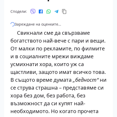
Сподели:
Зареждане на оценките…
Свикнали сме да свързваме
богатството най-вече с пари и вещи.
От малки по рекламите, по филмите
и в социалните мрежи виждаме
усмихнати хора, които уж са
щастливи, защото имат всичко това.
В същото време думата
„бедност“
ни
се струва страшна – представяме си
хора без дом, без работа, без
възможност да си купят най-
необходимото. Но когато прочета