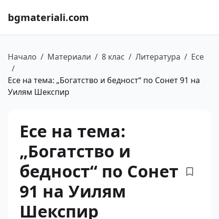
bgmateriali.com
Начало
/
Материали
/
8 клас
/
Литература
/
Есе
/
Есе на тема: „Богатство и бедност“ по Сонет 91 на
Уилям Шекспир
Есе на тема:
„Богатство и
бедност“ по Сонет
91 на Уилям
Шекспир