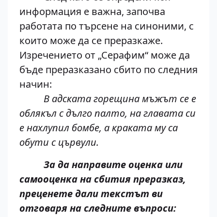
информация е важна, започва
работата по търсене на синоними, с
които може да се преразкаже.
Изречението от „Серафим“ може да
бъде преразказано сбито по следния
начин:
В адската горещина мъжът се е
облякъл с дълго палто, на главата си
е нахлупил бомбе, а краката му са
обути с цървули.
За да направите оценка или
самооценка на сбития преразказ,
преценете дали текстът ви
отговаря на следните въпроси: