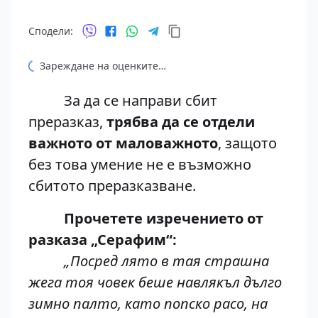
Сподели:
Зареждане на оценките…
За да се направи сбит
преразказ,
трябва да се отдели
важното от маловажното
, защото
без това умение не е възможно
сбитото преразказване.
Прочетете изречението от
разказа „Серафим“:
„Посред лято в тая страшна
жега тоя човек беше навлякъл дълго
зимно палто, като попско расо, на