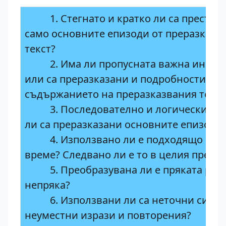
1. Стегнато и кратко ли са пресъзд
само основните епизоди от преразказв
текст?
2. Има ли пропусната важна инфор
или са преразказани и подробности от
съдържанието на преразказвания текст
3. Последователно и логически св
ли са преразказани основните епизоди
4. Използвано ли е подходящо глаг
време? Следвано ли е то в целия прераз
5. Преобразувана ли е пряката реч 
непряка?
6. Използвани ли са неточни сино
неуместни изрази и повторения?