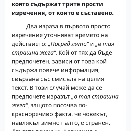
която съдържат трите прости
изречения, от които е съставено.
Два израза в първото просто
изречение уточняват времето на
действието:
„Посред лято“
и
„в тая
страшна жега“
. Кой от тях да бъде
предпочетен, зависи от това кой
съдържа повече информация,
свързана със смисъла на целия
текст. В този случай може да се
предпочете изразът
„в тая страшна
жега“
, защото посочва по-
красноречиво факта, че човекът,
навлякъл зимно палто, е странен.