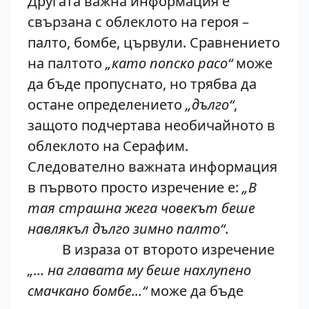
Другата важна информация е
свързана с облеклото на героя –
палто, бомбе, цървули. Сравнението
на палтото
„като попско расо“
може
да бъде пропуснато, но трябва да
остане определението
„дълго“
,
защото подчертава необичайното в
облеклото на Серафим.
Следователно важната информация
в първото просто изречение е:
„В
тая страшна жега човекът беше
навлякъл дълго зимно палто“
.
В израза от второто изречение
„… на главата му беше нахлупено
смачкано бомбе...“
може да бъде