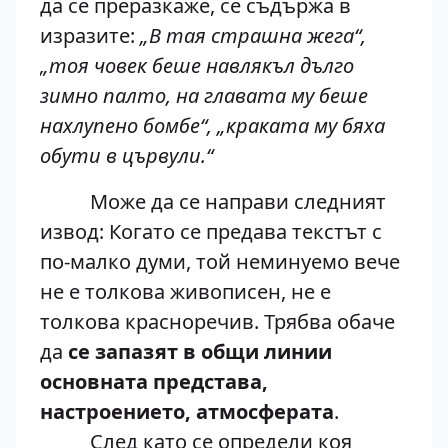
да се преразкаже, се съдържа в
изразите:
„В тая страшна жега“,
„тоя човек беше навлякъл дълго
зимно палто, на главата му беше
нахлупено бомбе“, „краката му бяха
обути в цървули.“
Може да се направи следният
извод: Когато се предава текстът с
по-малко думи, той неминуемо вече
не е толкова живописен, не е
толкова красноречив. Трябва обаче
да
се запазят в общи линии
основната представа,
настроението, атмосферата
.
След като се определи коя