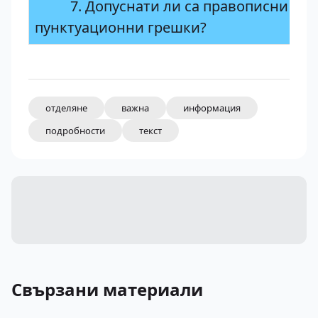
7. Допуснати ли са правописни и
пунктуационни грешки?
отделяне
важна
информация
подробности
текст
Свързани материали