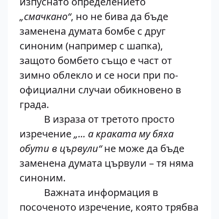
изпуснато определението
„смачкано“
, но не бива да бъде
заменена думата бомбе с друг
синоним (например с шапка),
защото бомбето също е част от
зимно облекло и се носи при по-
официални случаи обикновено в
града.
В израза от третото просто
изречение
„... а краката му бяха
обути в цървули“
не може да бъде
заменена думата цървули – тя няма
синоним.
Важната информация в
посоченото изречение, която трябва