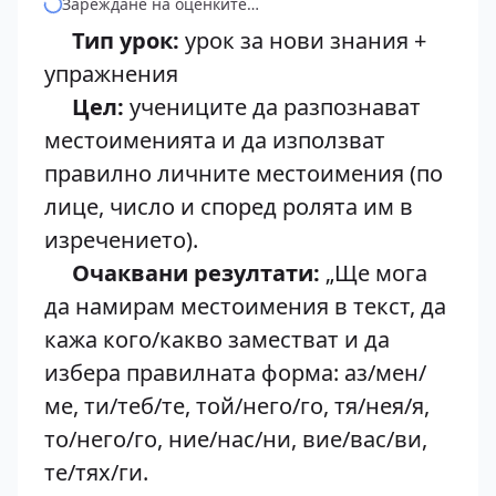
Зареждане на оценките…
Тип урок:
урок за нови знания +
упражнения
Цел:
учениците да разпознават
местоименията и да използват
правилно личните местоимения (по
лице, число и според ролята им в
изречението).
Очаквани резултати:
„Ще мога
да намирам местоимения в текст, да
кажа кого/какво заместват и да
избера правилната форма: аз/мен/
ме, ти/теб/те, той/него/го, тя/нея/я,
то/него/го, ние/нас/ни, вие/вас/ви,
те/тях/ги.