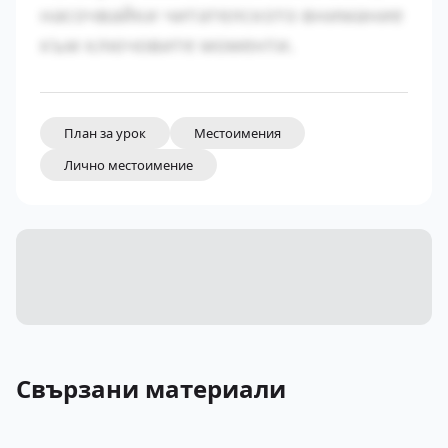
насочвайки читателското внимание
към ключовите моменти.
План за урок
Местоимения
Лично местоимение
Свързани материали