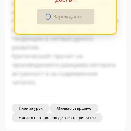
създавайки автентична атмосфера
на епохата.
Зареждане...
Паралелите с други произведения от
същия период показват общите
тенденции в литературното
развитие.
Критическият прочит на
произведението разкрива неговата
актуалност и за съвременния
читател.
План за урок
Минало свършено
минало несвършено деятелно причастие