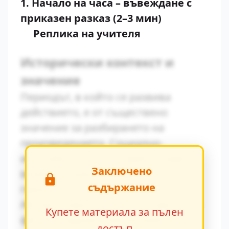
1. Начало на часа – въвеждане с
приказен разказ (2–3 мин)
Реплика на учителя
Исторически контекст и
значение
Периодът, в който се развива
действието, е от съществено
значение за разбирането на
произведението. Социално-
икономическите условия оказват
Заключено
влияние върху поведението на
съдържание
героите.
Авторът умело вплита исторически
Купете материала за пълен
факти в художествения разказ,
достъп