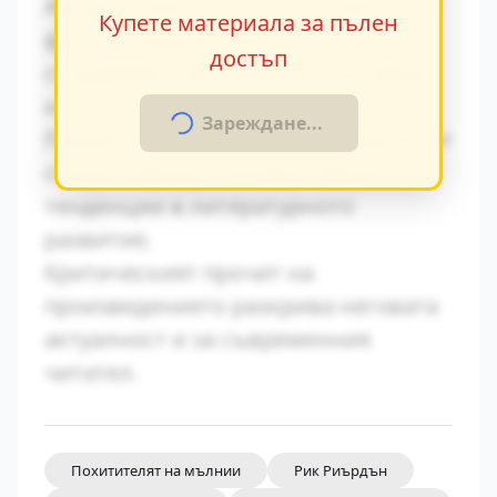
Авторът умело вплита исторически
Купете материала за пълен
факти в художествения разказ,
достъп
създавайки автентична атмосфера
на епохата.
Зареждане...
Паралелите с други произведения от
същия период показват общите
тенденции в литературното
развитие.
Критическият прочит на
произведението разкрива неговата
актуалност и за съвременния
читател.
Похитителят на мълнии
Рик Риърдън