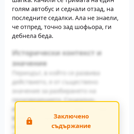
голям автобус и седнали отзад, на
последните седалки. Ала не знаели,
че отпред, точно зад шофьора, ги
дебнела беда.
Исторически контекст и
значение
Периодът, в който се развива
действието, е от съществено
значение за разбирането на
произведението. Социално-
икономическите условия оказват
Заключено
влияние върху поведението на
съдържание
героите.