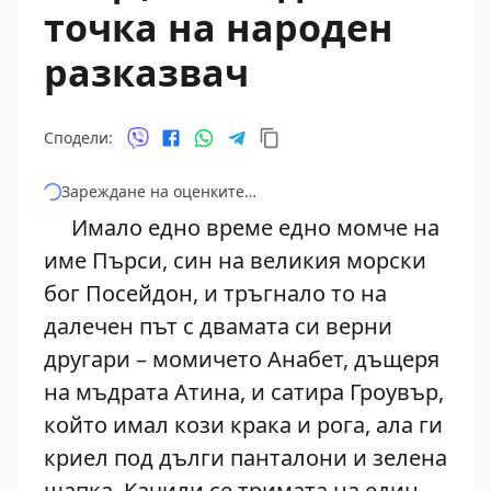
точка на народен
разказвач
Сподели:
Зареждане на оценките…
Имало едно време едно момче на
име Пърси, син на великия морски
бог Посейдон, и тръгнало то на
далечен път с двамата си верни
другари – момичето Анабет, дъщеря
на мъдрата Атина, и сатира Гроувър,
който имал кози крака и рога, ала ги
криел под дълги панталони и зелена
шапка. Качили се тримата на един