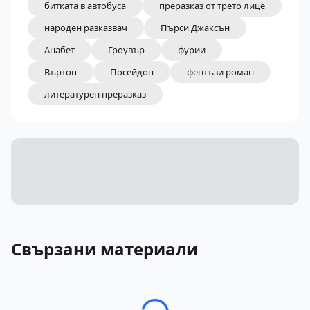
битката в автобуса
преразказ от трето лице
народен разказвач
Пърси Джаксън
Анабет
Гроувър
фурии
Въртоп
Посейдон
фентъзи роман
литературен преразказ
Свързани материали