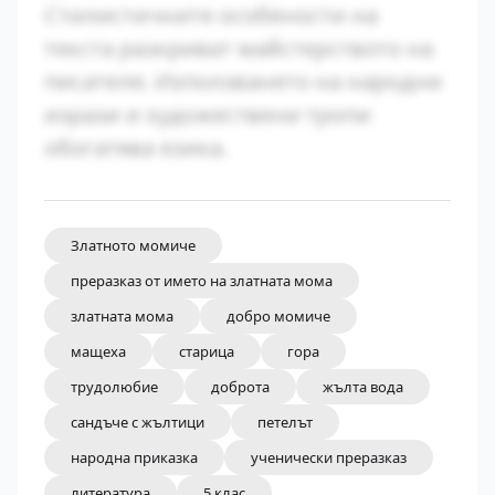
Стилистичните особености на
текста разкриват майстерството на
писателя. Използването на народни
изрази и художествени тропи
обогатява езика.
Златното момиче
преразказ от името на златната мома
златната мома
добро момиче
мащеха
старица
гора
трудолюбие
доброта
жълта вода
сандъче с жълтици
петелът
народна приказка
ученически преразказ
литература
5 клас