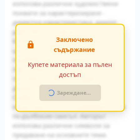
използва различни художествени
похвати за характеризиране -
директна характеристика, диалог,
действия и вътрешен монолог.
Заключено
Конфликтът между традиционните
съдържание
ценности и модерните идеи се
проявява ярко в поведението на
Купете материала за пълен
персонажите. Това
достъп
противопоставяне създава
драматично напрежение.
Зареждане...
Символиката в произведението
играе важна роля за разбирането на
по-дълбокия смисъл. Авторът
използва различни символи за
предаване на основните теми.