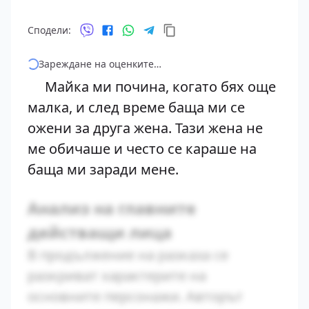
Сподели:
Зареждане на оценките…
Майка ми почина, когато бях още
малка, и след време баща ми се
ожени за друга жена. Тази жена не
ме обичаше и често се караше на
баща ми заради мене.
Анализ на главните
действащи лица
В продължение на разказа се
разкриват характерите на
основните персонажи. Авторът