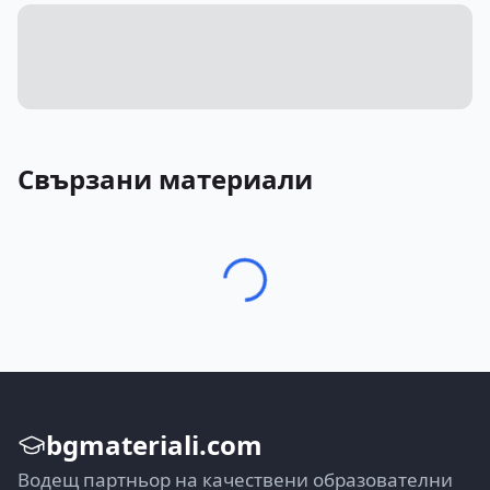
Свързани материали
bgmateriali.com
Водещ партньор на качествени образователни