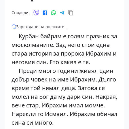
Сподели:
Зареждане на оценките…
Курбан байрам е голям празник за
мюсюлманите. Зад него стои една
стара история за пророка Ибрахим и
неговия син. Ето каква е тя.
Преди много години живял един
добър човек на име Ибрахим. Дълго
време той нямал деца. Затова се
молел на Бог да му дари син. Накрая,
вече стар, Ибрахим имал момче.
Нарекли го Исмаил. Ибрахим обичал
сина си много.