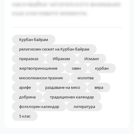
насочвайки читателското внимание
към ключовите моменти.
Курбан байрам
религиозен сюжет на Курбан байрам
преразказ
Ибрахим
Исмаил
жертвоприношение
овен
курбан
мюсюлмански празник
молитва
арифе
раздаване на месо
вяра
добрина
традиционен календар
фолклорен календар
литература
5 клас