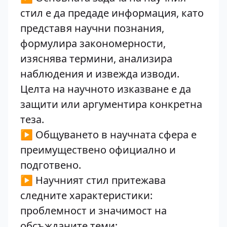
стил е да предаде информация, като
представя научни познания,
формулира закономерности,
изяснява термини, анализира
наблюдения и извежда изводи.
Целта на научното изказване е да
защити или аргументира конкретна
теза.
▶ Общуването в научната сфера е
преимуществено официално и
подготвено.
▶ Научният стил притежава
следните характеристики:
проблемност и значимост на
обсъжданите теми;