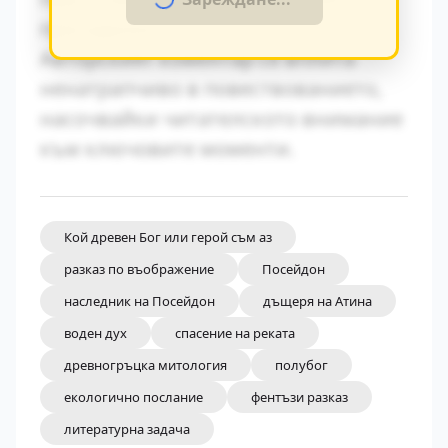
принадлежност.
Авторският коментар се вплита
ненатрапчиво в повествованието,
насочвайки читателското внимание
към ключовите моменти.
Кой древен Бог или герой съм аз
разказ по въображение
Посейдон
наследник на Посейдон
дъщеря на Атина
воден дух
спасение на реката
древногръцка митология
полубог
екологично послание
фентъзи разказ
литературна задача