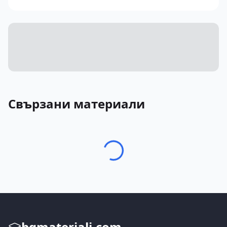
Свързани материали
bgmateriali.com