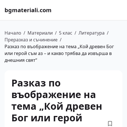
bgmateriali.com
Начало
/
Материали
/
5 клас
/
Литература
/
Преразказ и съчинение
/
Разказ по въображение на тема „Кой древен Бог
или герой съм аз – и какво трябва да извърша в
днешния свят“
Разказ по
въображение на
тема „Кой древен
Бог или герой