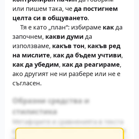
или пишем така, че
да постигнем
целта си в общуването
.
Тя е като „план“: избираме
как
да
започнем,
какви думи
да
използваме,
какъв тон
,
какъв ред
на мислите
,
как да бъдем учтиви
,
как да убедим
,
как да реагираме
,
ако другият не ни разбере или не е
съгласен.
Образни средства и
стилистика
Метафорите и сравненията в текста
създават ярки образи, които остават