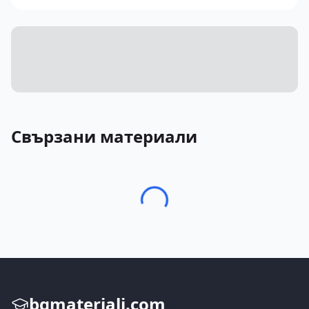
Свързани материали
bgmateriali.com