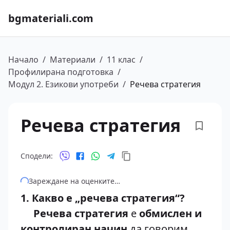
bgmateriali.com
Начало
/
Материали
/
11 клас
/
Профилирана подготовка
/
Модул 2. Езикови употреби
/
Речева стратегия
Речева стратегия
Сподели:
Зареждане на оценките…
1. Какво е „речева стратегия“?
Речева стратегия
е
обмислен и
контролиран начин
да говорим