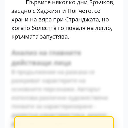
Първите няколко дни Бръчков,
заедно с Хаджият и Попчето, се
храни на вяра при Странджата, но
когато болестта го поваля на легло,
кръчмата запустява.
Анализ на главните
действащи лица
В продължение на разказа се
разкриват характерите на
основните персонажи. Авторът
използва различни художествени
похвати за характеризиране -
директна характеристика, диалог,
действия и вътрешен монолог.