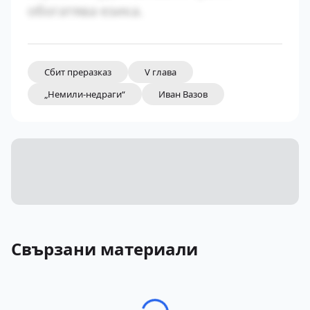
обогатява езика.
Сбит преразказ
V глава
„Немили-недраги“
Иван Вазов
Свързани материали