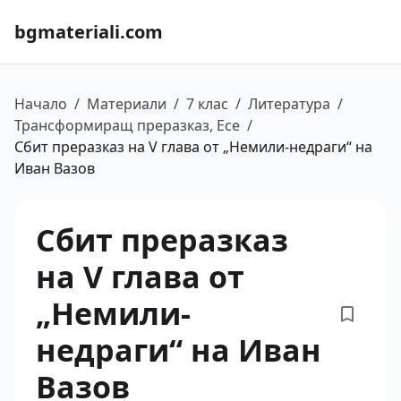
bgmateriali.com
Начало
/
Материали
/
7 клас
/
Литература
/
Трансформиращ преразказ, Есе
/
Сбит преразказ на V глава от „Немили-недраги“ на
Иван Вазов
Сбит преразказ
на V глава от
„Немили-
недраги“ на Иван
Вазов