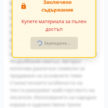
Заключено
Конфликтът между традиционните
съдържание
ценности и модерните идеи се
проявява ярко в поведението на
Купете материала за пълен
персонажите. Това
достъп
противопоставяне създава
драматично напрежение.
Зареждане...
Символиката в произведението
играе важна роля за разбирането на
по-дълбокия смисъл. Авторът
използва различни символи за
предаване на основните теми.
Стилистичните особености на
текста разкриват майстерството на
писателя. Използването на народни
изрази и художествени тропи