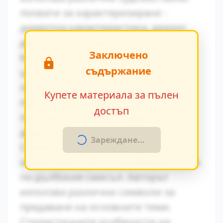
похвати за характеризиране -
директна характеристика, диалог,
действия и вътрешен монолог.
Заключено
Конфликтът между традиционните
съдържание
ценности и модерните идеи се
проявява ярко в поведението на
Купете материала за пълен
персонажите. Това
достъп
противопоставяне създава
драматично напрежение.
Зареждане...
Символиката в произведението
играе важна роля за разбирането на
по-дълбокия смисъл. Авторът
използва различни символи за
предаване на основните теми.
Стилистичните особености на