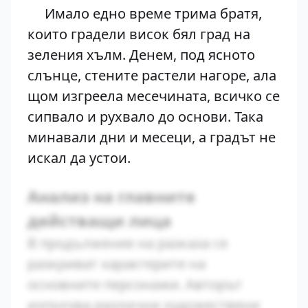
Имало едно време трима братя,
които градели висок бял град на
зеления хълм. Денем, под ясното
слънце, стените растели нагоре, ала
щом изгреела месечината, всичко се
сипвало и рухвало до основи. Така
минавали дни и месеци, а градът не
искал да устои.
Анализ на главните
действащи лица
В продължение на разказа се
разкриват характерите на
основните персонажи. Авторът
използва различни художествени