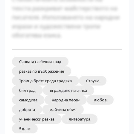
текста разкриват майстерството на
писателя. Използването на народни
изрази и художествени тропи
обогатява езика.
Сянката на белия град
разказ по въображение
Троица братя града градяха
Струна
бял град
вграждане на сянка
самодива
народна песен
любов
доброта
майчина обич
ученически разказ
литература
5 клас