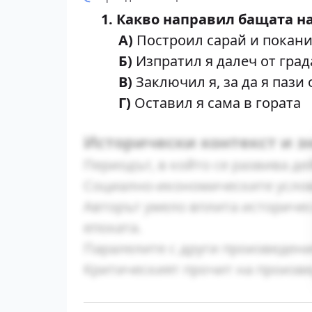
1. Какво направил бащата н
А)
Построил сарай и покани
Б)
Изпратил я далеч от град
В)
Заключил я, за да я пази 
Г)
Оставил я сама в гората
Исторически контекст и з
Периодът, в който се развива де
Социално-икономическите услов
Авторът умело вплита историчес
епохата.
Паралелите с други произведени
Критическият прочит на произве