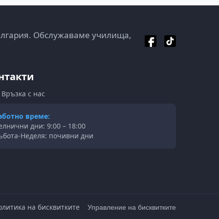
ългария. Обслужаваме училища,
нтакти
Връзка с нас
аботно време:
елнични дни: 9:00 – 18:00
ъбота-Неделя: почивни дни
олитика на бисквитките
Управление на бисквитките