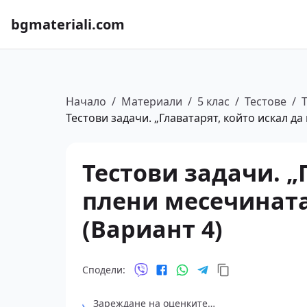
bgmateriali.com
Начало
/
Материали
/
5 клас
/
Тестове
/
Тестови задачи. „Главатарят, който искал да
Тестови задачи. „
плени месечината“
(Вариант 4)
Сподели:
Зареждане на оценките…