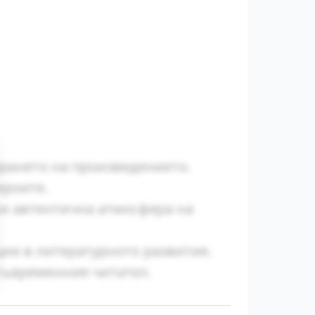
ирането на произведението.
ероите.
ки автентична атмосфера на
ии в литературното развитие.
съвременния читател.