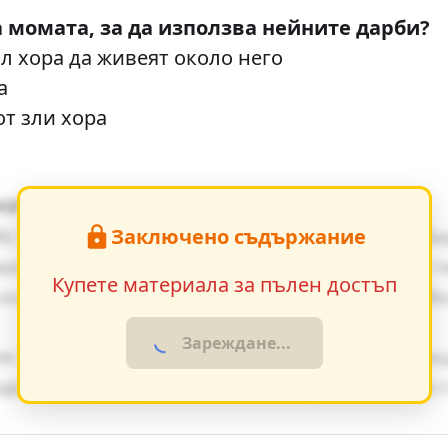
а момата, за да използва нейните дарби?
л хора да живеят около него
а
от зли хора
начение
Заключено съдържание
йствието, е от съществено значение за разб
ия оказват влияние върху поведението на г
Купете материала за пълен достъп
ки факти в художествения разказ, създавай
Зареждане...
я от същия период показват общите тенденц
дението разкрива неговата актуалност и за 