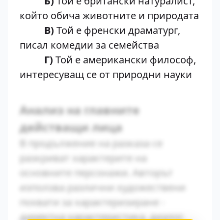
Б)
Той е британски натуралист,
който обича животните и природата
В)
Той е френски драматург,
писал комедии за семейства
Г)
Той е американски философ,
интересуващ се от природни науки
Анализ на главните
действащи лица
В продължение на разказа се
разкриват характерите на
основните персонажи. Авторът
използва различни художествени
похвати за характеризиране -
директна характеристика, диалог,