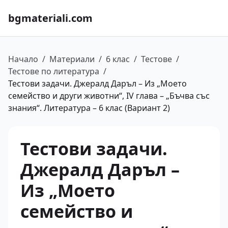
bgmateriali.com
Начало
/
Материали
/
6 клас
/
Тестове
/
Тестове по литература
/
Тестови задачи. Джералд Даръл – Из „Моето
семейство и други животни“, IV глава – „Бъчва със
знания“. Литература – 6 клас (Вариант 2)
Тестови задачи.
Джералд Даръл –
Из „Моето
семейство и