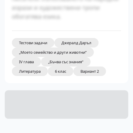
изрази и художествени тропи
обогатява езика.
Тестови задачи
Джералд Даръл
„Моето семейство и други животни“
IV глава
„Бъчва със знания“
Литература
6 клас
Вариант 2