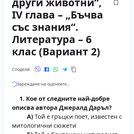
други животни“,
IV глава – „Бъчва
със знания“.
Литература – 6
клас (Вариант 2)
Сподели:
Зареждане на оценките…
1. Кое от следните най-добре
описва автора Джералд Даръл?
А)
Той е гръцки поет, известен с
митологични сюжети