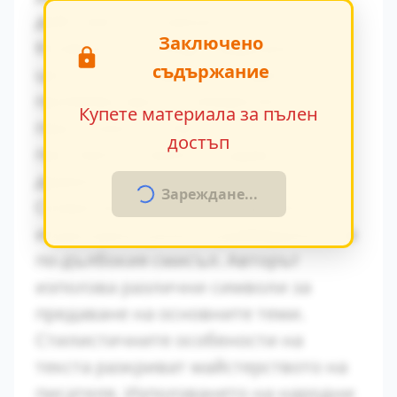
действия и вътрешен монолог.
Заключено
Конфликтът между традиционните
съдържание
ценности и модерните идеи се
проявява ярко в поведението на
Купете материала за пълен
персонажите. Това
достъп
противопоставяне създава
драматично напрежение.
Зареждане...
Символиката в произведението
играе важна роля за разбирането на
по-дълбокия смисъл. Авторът
използва различни символи за
предаване на основните теми.
Стилистичните особености на
текста разкриват майстерството на
писателя. Използването на народни