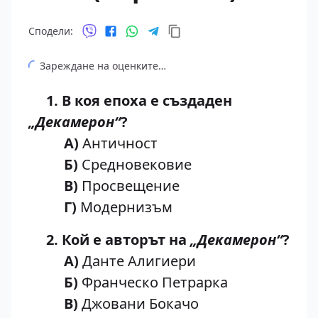
Сподели:
Зареждане на оценките…
1. В коя епоха е създаден
„Декамерон“
?
А)
Античност
Б)
Средновековие
В)
Просвещение
Г)
Модернизъм
2. Кой е авторът на
„Декамерон“
?
А)
Данте Алигиери
Б)
Франческо Петрарка
В)
Джовани Бокачо