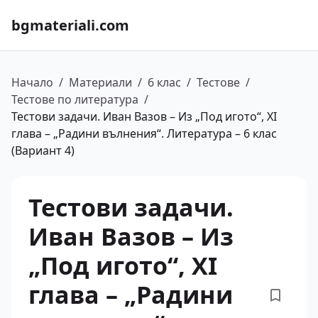
bgmateriali.com
Начало
/
Материали
/
6 клас
/
Тестове
/
Тестове по литература
/
Тестови задачи. Иван Вазов – Из „Под игото“, XI
глава – „Радини вълнения“. Литература – 6 клас
(Вариант 4)
Тестови задачи.
Иван Вазов – Из
„Под игото“, XI
глава – „Радини