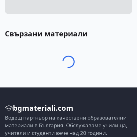
Свързани материали
bgmateriali.com
Водещ партньор на качествени образователни
материали в България. Обслужаваме училища,
учители и студенти вече над 20 години.