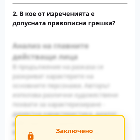
2. В кое от изреченията е
допусната правописна грешка?
Анализ на главните
действащи лица
В продължение на разказа се
разкриват характерите на
основните персонажи. Авторът
използва различни художествени
похвати за характеризиране -
директна характеристика, диалог,
действия и вътрешен монолог.
Заключено
Конфликтът между традиционните