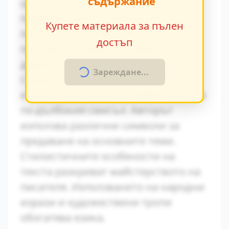
съдържание
ценности и модерните идеи се
проявява ярко в поведението на
Купете материала за пълен
персонажите. Това
достъп
противопоставяне създава
драматично напрежение.
Зареждане...
Символиката в произведението
играе важна роля за разбирането на
по-дълбокия смисъл. Авторът
използва различни символи за
предаване на основните теми.
Стилистичните особености на
текста разкриват майстерството на
писателя. Използването на народни
изрази и художествени тропи
обогатява езика.