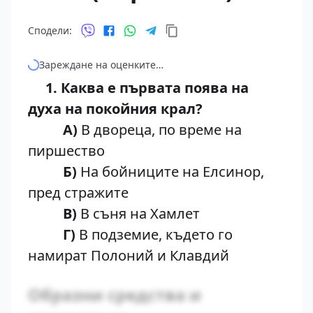
Сподели:
Зареждане на оценките…
1. Каква е първата поява на
духа на покойния крал?
А)
В двореца, по време на
пиршество
Б)
На бойниците на Елсинор,
пред стражите
В)
В съня на Хамлет
Г)
В подземие, където го
намират Полоний и Клавдий
Образни средства и