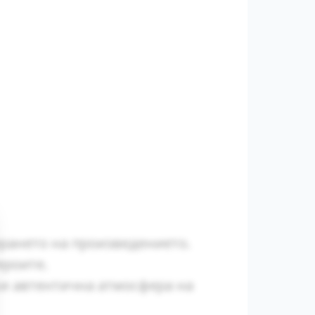
ирането на произведението.
ероите.
ки автентична атмосфера на