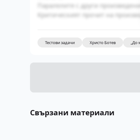
Паралелите с други произведени
Критическият прочит на произве
Тестови задачи
Христо Ботев
„До 
Свързани материали