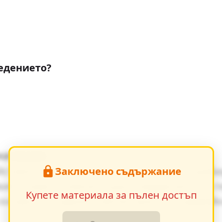
едението?
начение
Заключено съдържание
йствието, е от съществено значение за разб
ия оказват влияние върху поведението на г
Купете материала за пълен достъп
ки факти в художествения разказ, създавай