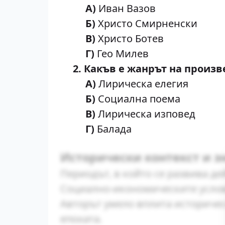
А)
Иван Вазов
Б)
Христо Смирненски
В)
Христо Ботев
Г)
Гео Милев
2. Какъв е жанрът на произв
А)
Лирическа елегия
Б)
Социална поема
В)
Лирическа изповед
Г)
Балада
Исторически контекст и з
Периодът, в който се развива де
Социално-икономическите услов
Авторът умело вплита историчес
епохата.