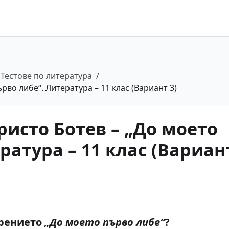
Тестове по литература
/
рво либе“. Литература – 11 клас (Вариант 3)
ристо Ботев – „До моето
ратура – 11 клас (Вариант
орението
„До моето първо либе“
?