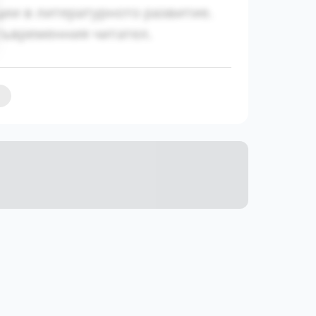
ии в литературното развитие.
съвременния читател.