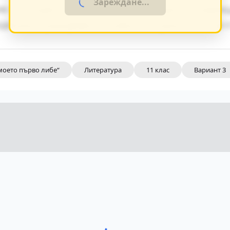
Зареждане...
я от същия период показват общите тенденц
дението разкрива неговата актуалност и за 
моето първо либе“
Литература
11 клас
Вариант 3