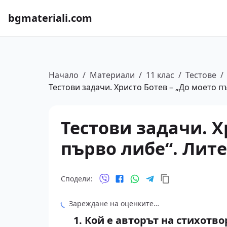
bgmateriali.com
Начало
/
Материали
/
11 клас
/
Тестове
/
Тестови задачи. Христо Ботев – „До моето пъ
Тестови задачи. Х
първо либе“. Лите
Сподели:
Зареждане на оценките…
1. Кой е авторът на стихотв