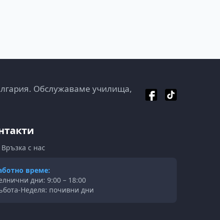
ългария. Обслужаваме училища,
нтакти
Връзка с нас
аботно време:
елнични дни: 9:00 – 18:00
ъбота-Неделя: почивни дни