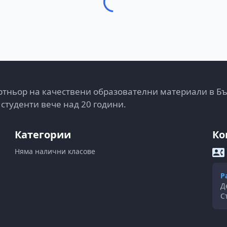
тньор на качествени образователни материали в Б
 студенти вече над 20 години.
Категории
Ко
Няма налични класове
Р
Д
С