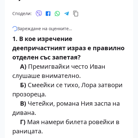
Сподели:
Зареждане на оценките…
1. В кое изречение
деепричастният израз е
правилно
отделен
със запетая?
А)
Премигвайки често Иван
слушаше внимателно.
Б)
Смеейки се тихо, Лора затвори
прозореца.
В)
Четейки, романа Ния заспа на
дивана.
Г)
Мая намери билета ровейки в
раницата.