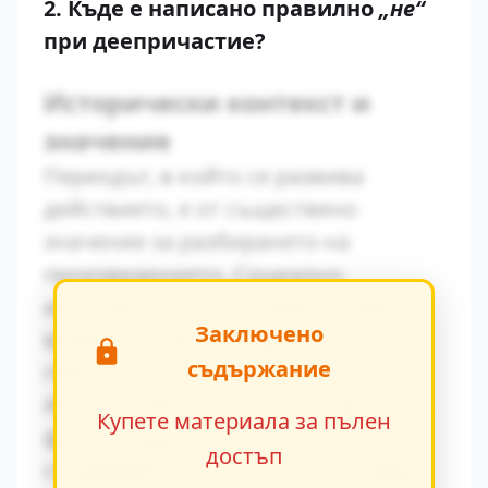
2. Къде е написано
правилно
„не“
при деепричастие?
Исторически контекст и
значение
Периодът, в който се развива
действието, е от съществено
значение за разбирането на
произведението. Социално-
икономическите условия оказват
Заключено
влияние върху поведението на
съдържание
героите.
Авторът умело вплита исторически
Купете материала за пълен
факти в художествения разказ,
достъп
създавайки автентична атмосфера