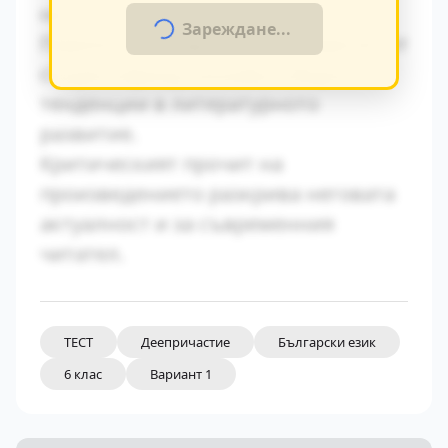
на епохата.
Зареждане...
Паралелите с други произведения от
същия период показват общите
тенденции в литературното
развитие.
Критическият прочит на
произведението разкрива неговата
актуалност и за съвременния
читател.
ТЕСТ
Деепричастие
Български език
6 клас
Вариант 1