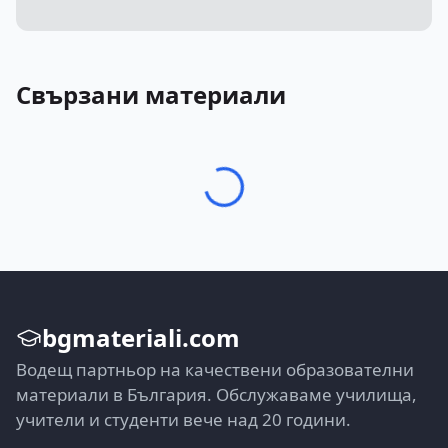
Свързани материали
bgmateriali.com
Водещ партньор на качествени образователни
материали в България. Обслужаваме училища,
учители и студенти вече над 20 години.