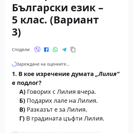
Български език –
5 клас. (Вариант
3)
Сподели:
Зареждане на оценките…
1. В кое изречение думата
„Лилия“
е подлог?
А)
Говорих с Лилия вчера.
Б)
Подарих лале на Лилия.
В)
Разказът е за Лилия.
Г)
В градината цъфти Лилия.