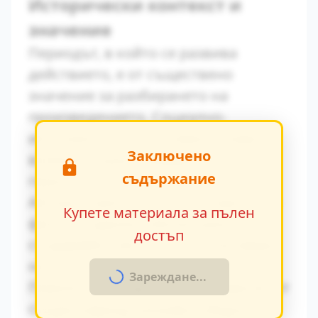
Исторически контекст и
значение
Периодът, в който се развива
действието, е от съществено
значение за разбирането на
произведението. Социално-
икономическите условия оказват
Заключено
влияние върху поведението на
съдържание
героите.
Авторът умело вплита исторически
Купете материала за пълен
факти в художествения разказ,
достъп
създавайки автентична атмосфера
на епохата.
Зареждане...
Паралелите с други произведения от
същия период показват общите