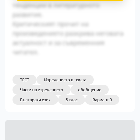
тенденции в литературното
развитие.
Критическият прочит на
произведението разкрива неговата
актуалност и за съвременния
читател.
ТЕСТ
Изречението в текста
Части на изречението
обобщение
Български език
5 клас
Вариант 3