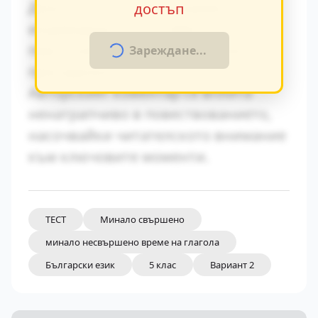
Диалогичната реч разкрива
достъп
индивидуалните особености на
персонажите и тяхната социална
Зареждане...
принадлежност.
Авторският коментар се вплита
ненатрапчиво в повествованието,
насочвайки читателското внимание
към ключовите моменти.
ТЕСТ
Минало свършено
минало несвършено време на глагола
Български език
5 клас
Вариант 2