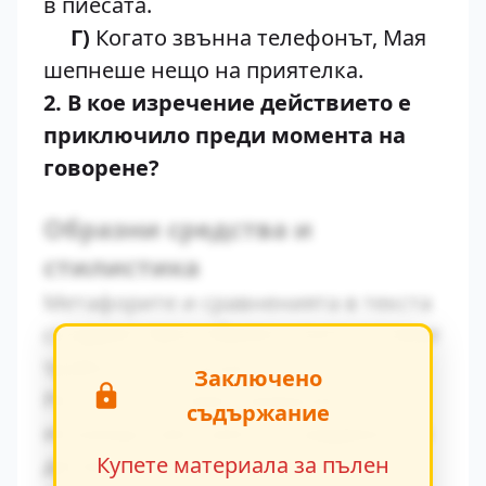
в пиесата.
Г)
Когато звънна телефонът, Мая
шепнеше нещо на приятелка.
2. В кое изречение действието е
приключило преди момента на
говорене?
Образни средства и
стилистика
Метафорите и сравненията в текста
създават ярки образи, които остават
трайно в съзнанието на читателя.
Заключено
Ритъмът на повествованието се
съдържание
изгражда чрез умелото редуване на
динамични и статични епизоди.
Купете материала за пълен