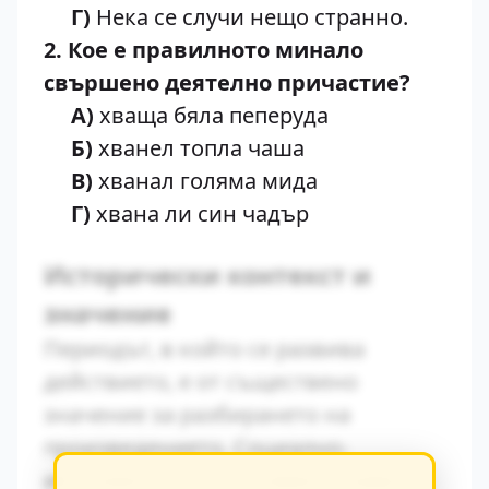
Г)
Нека се случи нещо странно.
2.
Кое е правилното минало
свършено деятелно причастие?
A)
хваща бяла пеперуда
Б)
хванел топла чаша
В)
хванал голяма мида
Г)
хвана ли син чадър
Исторически контекст и
значение
Периодът, в който се развива
действието, е от съществено
значение за разбирането на
произведението. Социално-
икономическите условия оказват