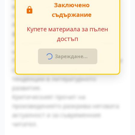
Заключено
влияние върху поведението на
съдържание
героите.
Авторът умело вплита исторически
Купете материала за пълен
факти в художествения разказ,
достъп
създавайки автентична атмосфера
на епохата.
Зареждане...
Паралелите с други произведения от
същия период показват общите
тенденции в литературното
развитие.
Критическият прочит на
произведението разкрива неговата
актуалност и за съвременния
читател.