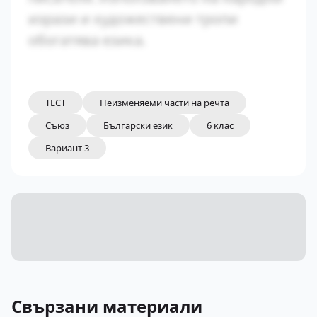
изрази и художествени тропи
обогатява езика.
ТЕСТ
Неизменяеми части на речта
Съюз
Български език
6 клас
Вариант 3
Свързани материали