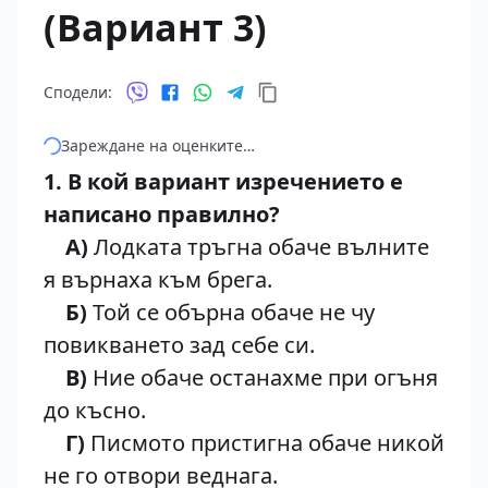
(Вариант 3)
Сподели:
Зареждане на оценките…
1. В кой вариант изречението е
написано правилно?
А)
Лодката тръгна обаче вълните
я върнаха към брега.
Б)
Той се обърна обаче не чу
повикването зад себе си.
В)
Ние обаче останахме при огъня
до късно.
Г)
Писмото пристигна обаче никой
не го отвори веднага.