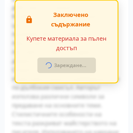
действия и вътрешен монолог.
Заключено
Конфликтът между традиционните
съдържание
ценности и модерните идеи се
проявява ярко в поведението на
Купете материала за пълен
персонажите. Това
достъп
противопоставяне създава
драматично напрежение.
Зареждане...
Символиката в произведението
играе важна роля за разбирането на
по-дълбокия смисъл. Авторът
използва различни символи за
предаване на основните теми.
Стилистичните особености на
текста разкриват майстерството на
писателя. Използването на народни