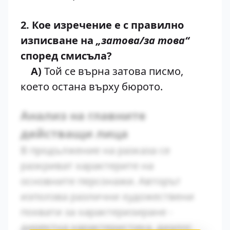
2. Кое изречение е с правилно
изписване на
„затова/за това“
според смисъла?
А)
Той се върна затова писмо,
което остана върху бюрото.
Анализ на главните
действащи лица
В продължение на разказа се
разкриват характерите на
основните персонажи. Авторът
използва различни художествени
похвати за характеризиране -
директна характеристика, диалог,