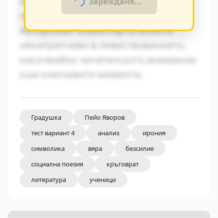
персонажите и тяхната социална
Зареждане...
принадлежност.
Авторският коментар се вплита
ненатрапчиво в повествованието,
насочвайки читателското внимание
към ключовите моменти.
Градушка
Пейо Яворов
тест вариант 4
анализ
ирония
символика
вяра
безсилие
социална поезия
кръговрат
литература
ученици