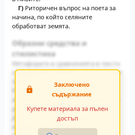
Г)
Риторичен въпрос на поета за
начина, по който селяните
обработват земята.
Образни средства и
стилистика
Метафорите и сравненията в текста
създават ярки образи, които остават
трайно в съзнанието на читателя.
Заключено
Ритъмът на повествованието се
съдържание
изгражда чрез умелото редуване на
динамични и статични епизоди.
Купете материала за пълен
Диалогичната реч разкрива
достъп
индивидуалните особености на