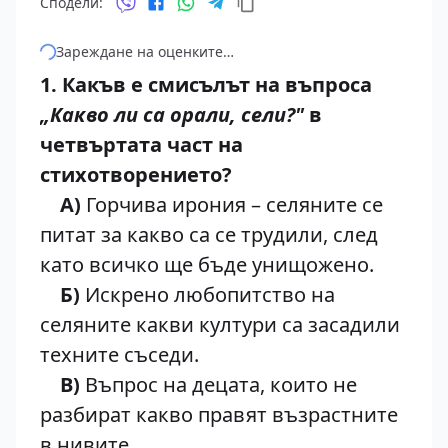
Сподели:
Зареждане на оценките…
1. Какъв е смисълът на въпроса
„Какво ли са орали, сели?"
в
четвъртата част на
стихотворението?
А)
Горчива ирония – селяните се
питат за какво са се трудили, след
като всичко ще бъде унищожено.
Б)
Искрено любопитство на
селяните какви култури са засадили
техните съседи.
В)
Въпрос на децата, които не
разбират какво правят възрастните
в нивите.