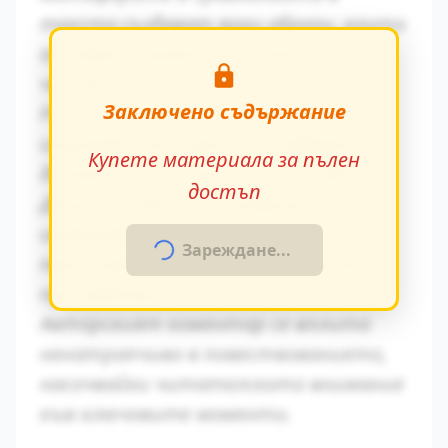
текста създават ярки образи, които
остават трайно в съзнанието на
читателя.
Заключено съдържание
Ритъмът на повествованието се
изгражда чрез умелото редуване на
Купете материала за пълен
динамични и статични епизоди.
достъп
Диалогичната реч разкрива
индивидуалните особености на
Зареждане...
персонажите и тяхната социална
принадлежност.
Авторският коментар се вплита
ненатрапчиво в повествованието,
насочвайки читателското внимание
към ключовите моменти.