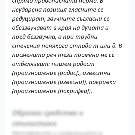
спрямо правописната норма. В
неударена позиция гласните се
редуцират, звучните съгласни се
обеззвучават в края на думата и
пред беззвучна, а при трудни
стечения понякога отпада т или д. В
писмената реч тези промени не се
отбелязват: пишем радост
(произношение [радос]), известни
(произношение [извесни]), покривка
(произношение [покрифка]).
Образни средства и
стилистика
Метафорите и сравненията в