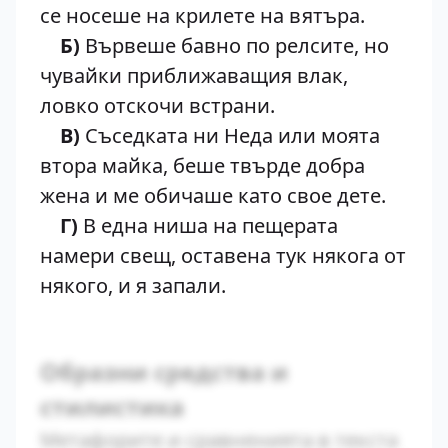
се носеше на крилете на вятъра.
Б)
Вървеше бавно по релсите, но
чувайки приближаващия влак,
ловко отскочи встрани.
В)
Съседката ни Неда или моята
втора майка, беше твърде добра
жена и ме обичаше като свое дете.
Г)
В една ниша на пещерата
намери свещ, оставена тук някога от
някого, и я запали.
Образни средства и
стилистика
Метафорите и сравненията в текста