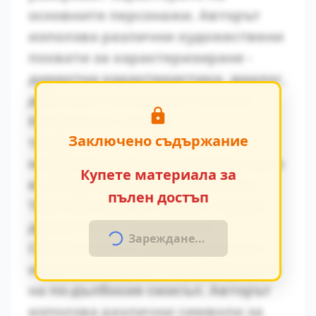
основните персонажи. Авторът
използва различни художествени
похвати за характеризиране -
директна характеристика, диалог,
действия и вътрешен монолог.
Конфликтът между
Заключено съдържание
традиционните ценности и
модерните идеи се проявява ярко
Купете материала за
в поведението на персонажите.
пълен достъп
Това противопоставяне създава
драматично напрежение.
Зареждане...
Символиката в произведението
играе важна роля за разбирането
на по-дълбокия смисъл. Авторът
използва различни символи за