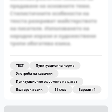
предаване на основните теми.
Стилистичните особености на
текста разкриват майстерството
на писателя. Използването на
народни изрази и художествени
тропи обогатява езика.
ТЕСТ
Пунктуационна норма
Употреба на кавички
Пунктуационно оформяне на цитат
Български език
11 клас
Вариант 1