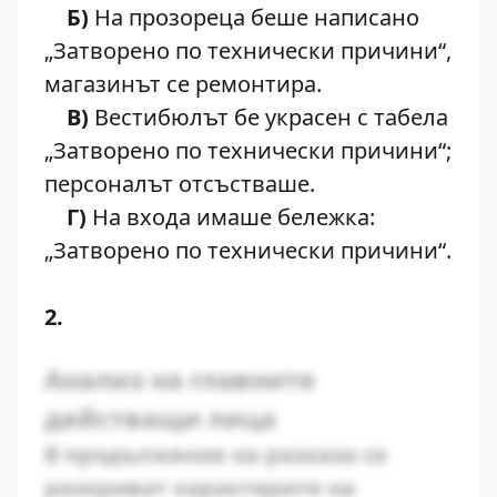
Б)
На прозореца беше написано
„Затворено по технически причини“,
магазинът се ремонтира.
В)
Вестибюлът бе украсен с табела
„Затворено по технически причини“;
персоналът отсъстваше.
Г)
На входа имаше бележка:
„Затворено по технически причини“.
2.
Анализ на главните
действащи лица
В продължение на разказа се
разкриват характерите на