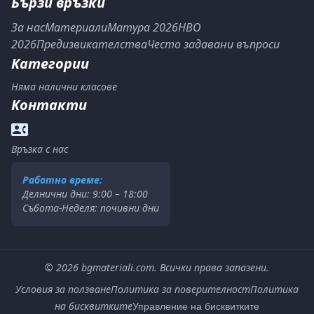
Бързи връзки
За нас
Материали
Матура 2026
НВО
2026
Предизвикателства
Често задавани въпроси
Категории
Няма налични класове
Контакти
Връзка с нас
Работно време:
Делнични дни: 9:00 – 18:00
Събота-Неделя: почивни дни
©
2026
bgmateriali.com. Всички права запазени.
Условия за ползване
Политика за поверителност
Политика
на бисквитките
Управление на бисквитките