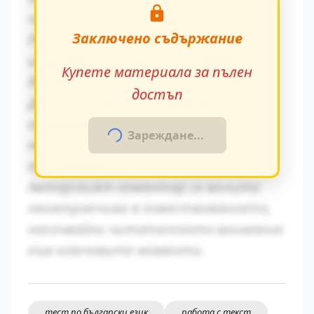
читателя.
Заключено съдържание
Ритъмът на повествованието се
изгражда чрез умелото редуване на
Купете материала за пълен
динамични и статични епизоди.
достъп
Диалогичната реч разкрива
индивидуалните особености на
Зареждане...
персонажите и тяхната социална
принадлежност.
Авторският коментар се вплита
ненатрапчиво в повествованието,
насочвайки читателското внимание
към ключовите моменти.
тест по български език
работа с текст