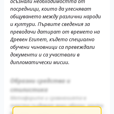
осъзнали необходимостта от
посредници, които да улесняват
общуването между различни народи
и култури. Първите сведения за
преводачи датират от времето на
Древен Египет, където специално
обучени чиновници са превеждали
документи и са участвали в
дипломатически мисии.
Образни средства и
стилистика
Метафорите и сравненията в
текста създават ярки образи, които
остават трайно в съзнанието на