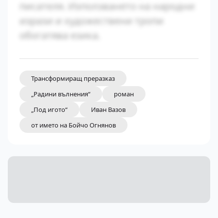
писателя. Използването на народни
изрази и художествени тропи
обогатява езика.
Трансформиращ преразказ
„Радини вълнения“
роман
„Под игото“
Иван Вазов
от името на Бойчо Огнянов