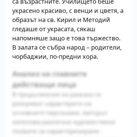
са възрастните. Училището беше
украсено красиво, с венци и цветя, а
образът на св. Кирил и Методий
гледаше от украсата, сякаш
напомняше защо е това тържество.
В залата се събра народ – родители,
чорбаджии, по-предни хора.
Анализ на главните
действащи лица
В продължение на разказа се
разкриват характерите на
основните персонажи. Авторът
използва различни художествени
похвати за характеризиране -