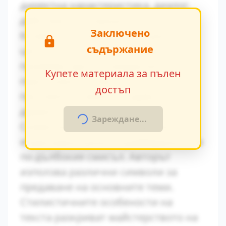
директна характеристика, диалог,
действия и вътрешен монолог.
Заключено
Конфликтът между традиционните
съдържание
ценности и модерните идеи се
проявява ярко в поведението на
Купете материала за пълен
персонажите. Това
достъп
противопоставяне създава
драматично напрежение.
Зареждане...
Символиката в произведението
играе важна роля за разбирането на
по-дълбокия смисъл. Авторът
използва различни символи за
предаване на основните теми.
Стилистичните особености на
текста разкриват майстерството на