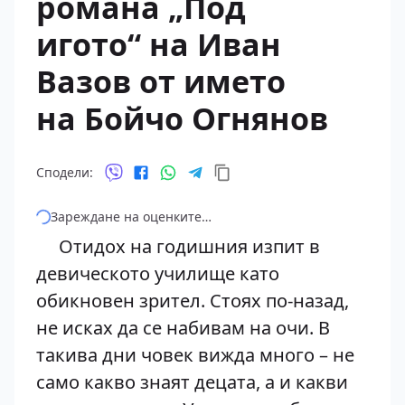
романа „Под
игото“ на Иван
Вазов от името
на Бойчо Огнянов
Сподели:
Зареждане на оценките…
Отидох на годишния изпит в
девическото училище като
обикновен зрител. Стоях по-назад,
не исках да се набивам на очи. В
такива дни човек вижда много – не
само какво знаят децата, а и какви