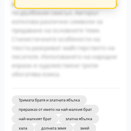
играе важна роля за разбирането на
по-дълбокия смисъл. Авторът
използва различни символи за
предаване на основните теми.
Стилистичните особености на
текста разкриват майстерството на
писателя. Използването на народни
изрази и художествени тропи
обогатява езика.
Тримата братя и златната ябълка
преразказ от името на най-малкия брат
най-малкият брат
златна ябълка
хала
долната земя
змей