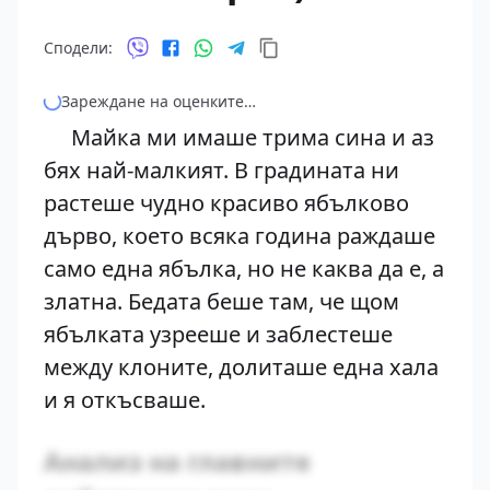
Сподели:
Зареждане на оценките…
Майка ми имаше трима сина и аз
бях най-малкият. В градината ни
растеше чудно красиво ябълково
дърво, което всяка година раждаше
само една ябълка, но не каква да е, а
златна. Бедата беше там, че щом
ябълката узрееше и заблестеше
между клоните, долиташе една хала
и я откъсваше.
Анализ на главните