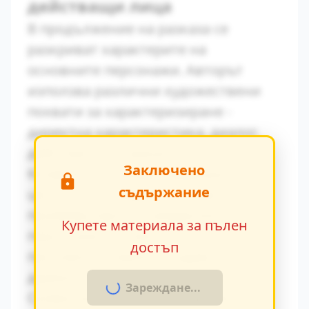
действащи лица
В продължение на разказа се
разкриват характерите на
основните персонажи. Авторът
използва различни художествени
похвати за характеризиране -
директна характеристика, диалог,
действия и вътрешен монолог.
Заключено
Конфликтът между традиционните
съдържание
ценности и модерните идеи се
проявява ярко в поведението на
Купете материала за пълен
персонажите. Това
достъп
противопоставяне създава
драматично напрежение.
Зареждане...
Символиката в произведението