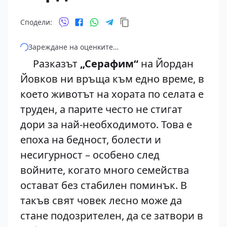
Сподели:
Зареждане на оценките…
Разказът
„Серафим“
на Йордан
Йовков ни връща към едно време, в
което животът на хората по селата е
труден, а парите често не стигат
дори за най-необходимото. Това е
епоха на бедност, болести и
несигурност – особено след
войните, когато много семейства
остават без стабилен поминък. В
такъв свят човек лесно може да
стане подозрителен, да се затвори в