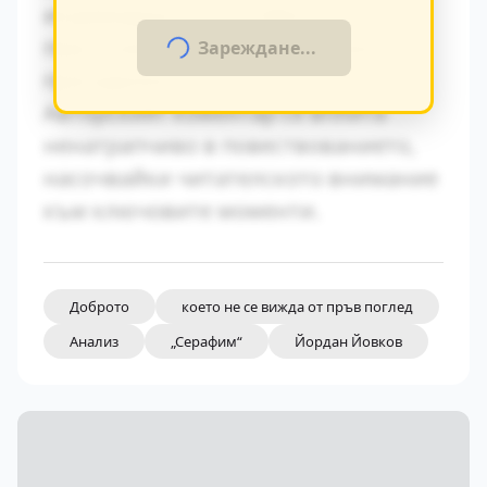
индивидуалните особености на
персонажите и тяхната социална
Зареждане...
принадлежност.
Авторският коментар се вплита
ненатрапчиво в повествованието,
насочвайки читателското внимание
към ключовите моменти.
Доброто
което не се вижда от пръв поглед
Анализ
„Серафим“
Йордан Йовков