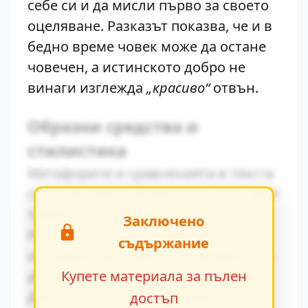
себе си и да мисли първо за своето
оцеляване. Разказът показва, че и в
бедно време човек може да остане
човечен, а истинското добро не
винаги изглежда
„красиво“
отвън.
Образни средства и
стилистика
Метафорите и сравненията в текста
създават ярки образи, които остават
трайно в съзнанието на читателя.
Заключено
Ритъмът на повествованието се
съдържание
изгражда чрез умелото редуване на
динамични и статични епизоди.
Купете материала за пълен
Диалогичната реч разкрива
достъп