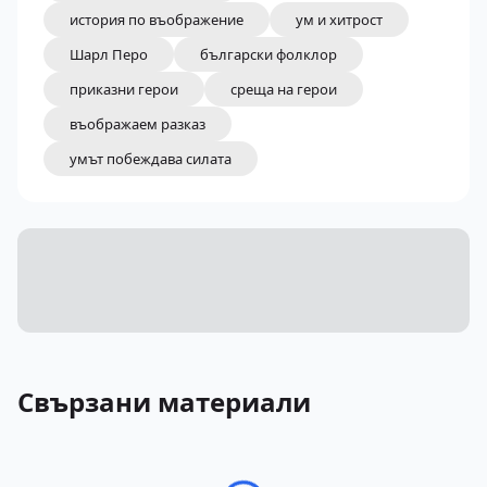
история по въображение
ум и хитрост
Шарл Перо
български фолклор
приказни герои
среща на герои
въображаем разказ
умът побеждава силата
Свързани материали