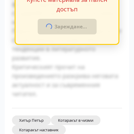
факти в художествения разказ,
достъп
създавайки автентична атмосфера
на епохата.
Зареждане...
Паралелите с други произведения от
същия период показват общите
тенденции в литературното
развитие.
Критическият прочит на
произведението разкрива неговата
актуалност и за съвременния
читател.
Хитър Петър
Котаракът в чизми
Котаракът наставник