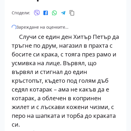
Сподели:
Зареждане на оценките…
Случи се един ден Хитър Петър да
тръгне по друм, нагазил в прахта с
босите си крака, с тояга през рамо и
усмивка на лице. Вървял, що
вървял и стигнал до един
кръстопът, където под голям дъб
седял котарак – ама не какъв да е
котарак, а облечен в копринен
жилет и с лъскави кожени чизми, с
перо на шапката и торба до краката
си.