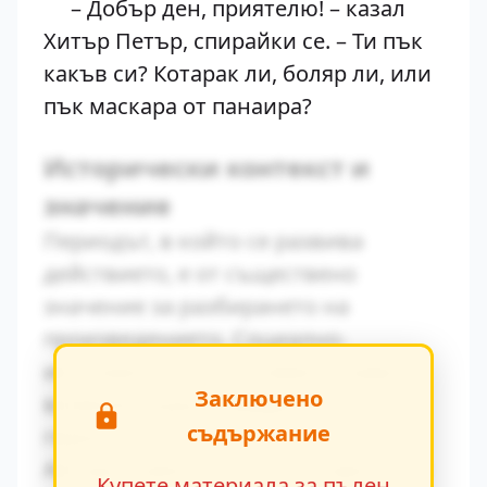
– Добър ден, приятелю! – казал
Хитър Петър, спирайки се. – Ти пък
какъв си? Котарак ли, боляр ли, или
пък маскара от панаира?
Исторически контекст и
значение
Периодът, в който се развива
действието, е от съществено
значение за разбирането на
произведението. Социално-
икономическите условия оказват
Заключено
влияние върху поведението на
съдържание
героите.
Авторът умело вплита исторически
Купете материала за пълен