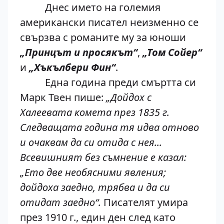
Днес името на големия
американски писател неизменно се
свързва с романите му за юноши
„Принцът и просякът“
,
„Том Сойер“
и
„Хъкълбери Фин“
.
Една година преди смъртта си
Марк Твен пише:
„Дойдох с
Халеевата комета през 1835 г.
Следващата година тя идва отново
и очаквам да си отида с нея...
Всевишният без съмнение е казал:
„Ето две необясними явления;
дойдоха заедно, трябва и да си
отидат заедно“.
Писателят умира
през 1910 г., един ден след като