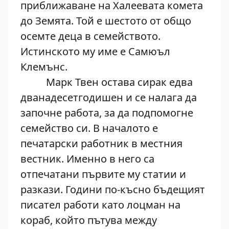
приближаване на Халеевата комета
до Земята. Той е шестото от общо
осемте деца в семейството.
Истинското му име е Самюъл
Клемънс.
Марк Твен остава сирак едва
дванадесетгодишен и се налага да
започне работа, за да подпомогне
семейство си. В началото е
печатарски работник в местния
вестник. Именно в него са
отпечатани първите му статии и
разкази. Години по-късно бъдещият
писател работи като лоцман на
кораб, който пътува между