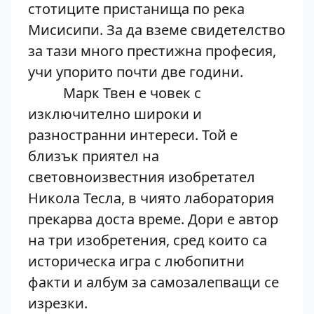
стотиците пристанища по река
Мисисипи. За да вземе свидетелство
за тази много престижна професия,
учи упорито почти две години.
Марк Твен е човек с
изключително широки и
разностранни интереси. Той е
близък приятел на
световноизвестния изобретател
Никола Тесла, в чиято лаборатория
прекарва доста време. Дори е автор
на три изобретения, сред които са
историческа игра с любопитни
факти и албум за самозалепващи се
изрезки.