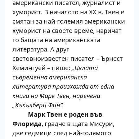
американски писател, журналист и
хуморист. В началото на XX в. Твен е
смятан за най-големия американски
хуморист на своето време, наричат
го бащата на американската
литература. А друг
световноизвестен писател – Ърнест
Хемингуей – пише:
„Цялата
съвременна американска
литература произхожда от една
книга на Марк Твен, наречена
„Хъкълбери Фин“.
Марк Твен е роден във
Флорида
, градче в щата Мисури,
две седмици след най-голямото