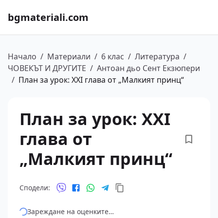
bgmateriali.com
Начало
/
Материали
/
6 клас
/
Литература
/
ЧОВЕКЪТ И ДРУГИТЕ
/
Антоан дьо Сент Екзюпери
/
План за урок: XXI глава от „Малкият принц“
План за урок: XXI
глава от
„Малкият принц“
Сподели:
Зареждане на оценките…