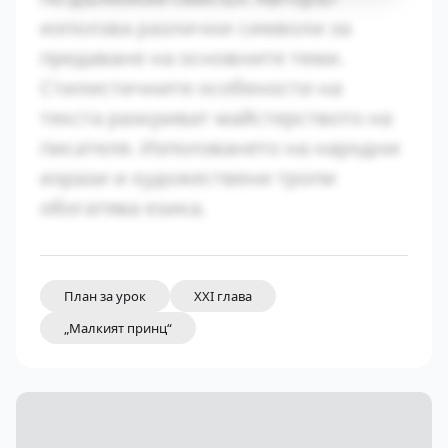
използва различни символи за
предаване на основните теми.
Стилистичните особености на
текста разкриват майстерството на
писателя. Използването на народни
изрази и художествени тропи
обогатява езика.
План за урок
XXI глава
„Малкият принц“