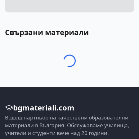
Свързани материали
bgmateriali.com
Водещ партньор на качествени образователни
материали в България. Обслужаваме училища,
учители и студенти вече над 20 години.