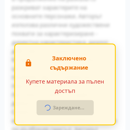
разкриват характерите на
основните персонажи. Авторът
използва различни художествени
похвати за характеризиране -
директна характеристика, диалог,
действия и вътрешен монолог.
Заключено
Конфликтът между традиционните
съдържание
ценности и модерните идеи се
проявява ярко в поведението на
Купете материала за пълен
персонажите. Това
достъп
противопоставяне създава
драматично напрежение.
Зареждане...
Символиката в произведението
играе важна роля за разбирането на
по-дълбокия смисъл. Авторът