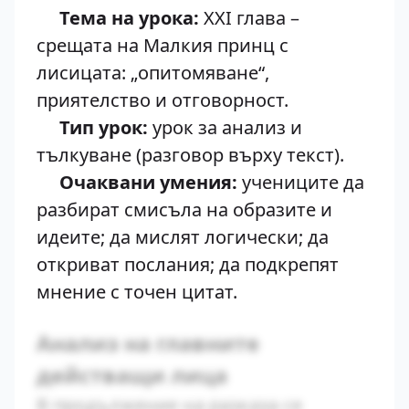
Тема на урока:
XXI глава –
срещата на Малкия принц с
лисицата: „опитомяване“,
приятелство и отговорност.
Тип урок:
урок за анализ и
тълкуване (разговор върху текст).
Очаквани умения:
учениците да
разбират смисъла на образите и
идеите; да мислят логически; да
откриват послания; да подкрепят
мнение с точен цитат.
Анализ на главните
действащи лица
В продължение на разказа се