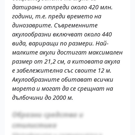
датирани отпреди около 420 млн.
години, т.е. преди времето на
динозаврите. Съвременните
акулообразни включват около 440
вида, вариращи по размери. Най-
малките акули достигат максимален
размер от 21,2 см, а китовата акула
е забележителна със своите 12 м.
Акулообразните обитават всички
морета и могат да се срещнат на
дълбочини до 2000 м.
Образни средства и
стилистика
Метафорите и сравненията в