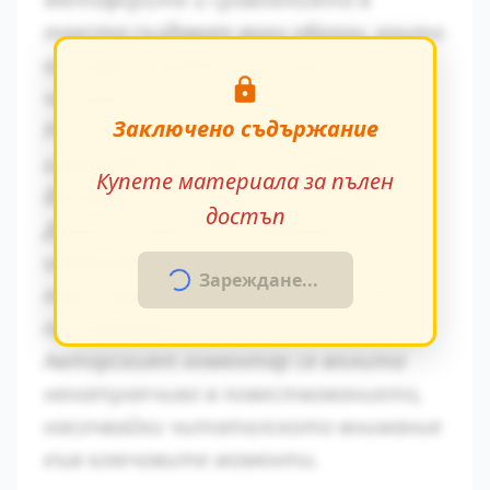
текста създават ярки образи, които
остават трайно в съзнанието на
читателя.
Заключено съдържание
Ритъмът на повествованието се
изгражда чрез умелото редуване на
Купете материала за пълен
динамични и статични епизоди.
достъп
Диалогичната реч разкрива
индивидуалните особености на
Зареждане...
персонажите и тяхната социална
принадлежност.
Авторският коментар се вплита
ненатрапчиво в повествованието,
насочвайки читателското внимание
към ключовите моменти.