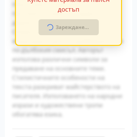
персонажите. Това
достъп
противопоставяне създава
драматично напрежение.
Зареждане...
Символиката в произведението
играе важна роля за разбирането на
по-дълбокия смисъл. Авторът
използва различни символи за
предаване на основните теми.
Стилистичните особености на
текста разкриват майстерството на
писателя. Използването на народни
изрази и художествени тропи
обогатява езика.