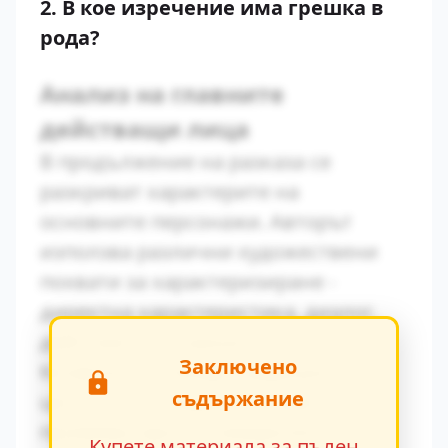
2. В кое изречение има грешка в
рода?
Анализ на главните
действащи лица
В продължение на разказа се
разкриват характерите на
основните персонажи. Авторът
използва различни художествени
похвати за характеризиране -
директна характеристика, диалог,
действия и вътрешен монолог.
Заключено
Конфликтът между традиционните
съдържание
ценности и модерните идеи се
проявява ярко в поведението на
Купете материала за пълен