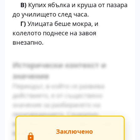
В)
Купих ябълка и круша от пазара
до училището след часа.
Г)
Улицата беше мокра, и
колелото поднесе на завоя
внезапно.
Исторически контекст и
значение
Периодът, в който се развива
действието, е от съществено
значение за разбирането на
произведението. Социално-
икономическите условия оказват
Заключено
влияние върху поведението на