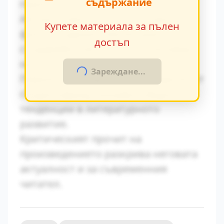
съдържание
героите.
Авторът умело вплита исторически
Купете материала за пълен
факти в художествения разказ,
достъп
създавайки автентична атмосфера
на епохата.
Зареждане...
Паралелите с други произведения от
същия период показват общите
тенденции в литературното
развитие.
Критическият прочит на
произведението разкрива неговата
актуалност и за съвременния
читател.