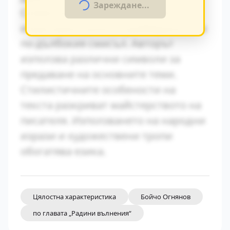
Зареждане...
Символиката в произведението
играе важна роля за разбирането на
по-дълбокия смисъл. Авторът
използва различни символи за
предаване на основните теми.
Стилистичните особености на
текста разкриват майстерството на
писателя. Използването на народни
изрази и художествени тропи
обогатява езика.
Цялостна характеристика
Бойчо Огнянов
по главата „Радини вълнения“