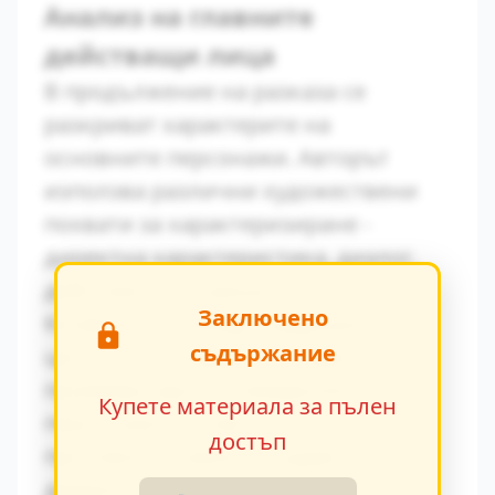
Анализ на главните
действащи лица
В продължение на разказа се
разкриват характерите на
основните персонажи. Авторът
използва различни художествени
похвати за характеризиране -
директна характеристика, диалог,
действия и вътрешен монолог.
Заключено
Конфликтът между традиционните
съдържание
ценности и модерните идеи се
проявява ярко в поведението на
Купете материала за пълен
персонажите. Това
достъп
противопоставяне създава
драматично напрежение.