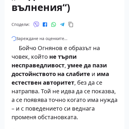
вълнения“)
Сподели:
Зареждане на оценките…
Бойчо Огнянов е образът на
човек, който
не търпи
несправедливост
,
умее да пази
достойнството на слабите
и
има
естествен авторитет
, без да се
натрапва. Той не идва да се показва,
а се появява точно когато има нужда
– и с поведението си веднага
променя обстановката.