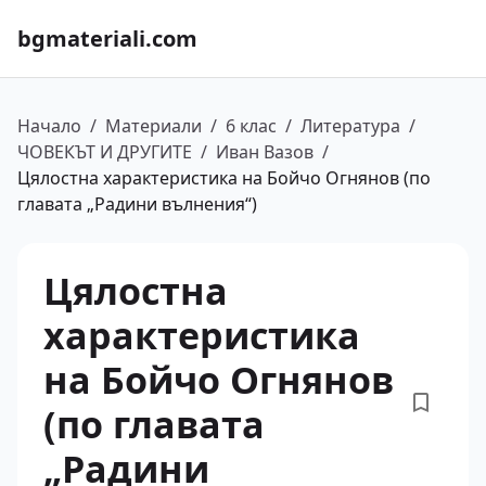
bgmateriali.com
Начало
/
Материали
/
6 клас
/
Литература
/
ЧОВЕКЪТ И ДРУГИТЕ
/
Иван Вазов
/
Цялостна характеристика на Бойчо Огнянов (по
главата „Радини вълнения“)
Цялостна
характеристика
на Бойчо Огнянов
(по главата
„Радини