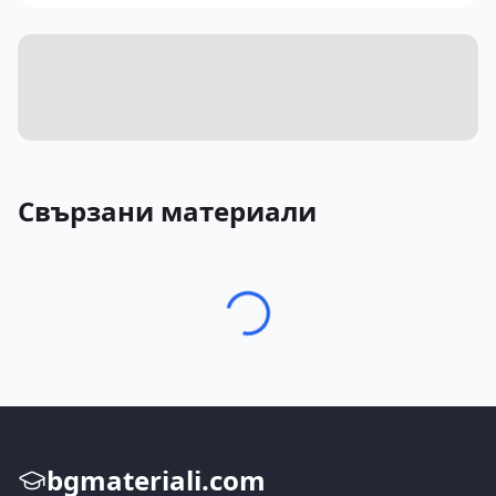
Свързани материали
bgmateriali.com