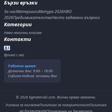
Бързи връзки
За нас
Материали
Матура 2026
НВО
2026
Предизвикателства
Често задавани въпроси
Категории
Няма налични класове
Контакти
Връзка с нас
Работно време:
Делнични дни: 9:00 – 18:00
Събота-Неделя: почивни дни
©
2026
bgmateriali.com. Всички права запазени.
Условия за ползване
Политика за поверителност
Политика
на бисквитките
Управление на бисквитките