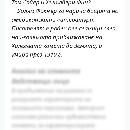
Том Сойер и Хъкълбери Фин?
Уилям Фокнър го нарича бащата на
американската литература.
Писателят е роден две седмици след
най-голямото приближаване на
Халеевата комета до Земята, а
умира през 1910 г.
Анализ на главните
действащи лица
В продължение на разказа се
разкриват характерите на
основните персонажи. Авторът
използва различни художествени
похвати за характеризиране -