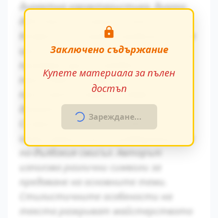
директна характеристика, диалог,
действия и вътрешен монолог.
Конфликтът между традиционните
Заключено съдържание
ценности и модерните идеи се
проявява ярко в поведението на
Купете материала за пълен
персонажите. Това
достъп
противопоставяне създава
драматично напрежение.
Зареждане...
Символиката в произведението
играе важна роля за разбирането на
по-дълбокия смисъл. Авторът
използва различни символи за
предаване на основните теми.
Стилистичните особености на
текста разкриват майстерството