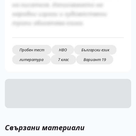
на писателя. Използването на
народни изрази и художествени
тропи обогатява езика.
Пробен тест
НВО
Български език
литература
7 клас
Вариант 19
Свързани материали