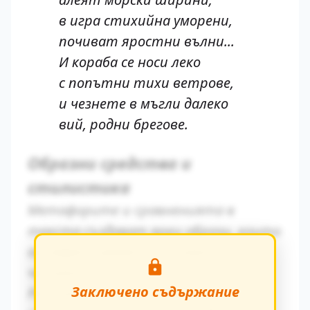
в игра стихийна уморени,
почиват яростни вълни...
И кораба се носи леко
с попътни тихи ветрове,
и чезнете в мъгли далеко
вий, родни брегове.
Образни средства и
стилистика
Метафорите и сравненията в
текста създават ярки образи, които
остават трайно в съзнанието на
читателя.
Заключено съдържание
Ритъмът на повествованието се