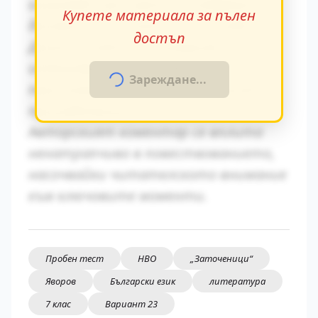
изгражда чрез умелото редуване на
Купете материала за пълен
динамични и статични епизоди.
достъп
Диалогичната реч разкрива
индивидуалните особености на
Зареждане...
персонажите и тяхната социална
принадлежност.
Авторският коментар се вплита
ненатрапчиво в повествованието,
насочвайки читателското внимание
към ключовите моменти.
Пробен тест
НВО
„Заточеници“
Яворов
Български език
литература
7 клас
Вариант 23