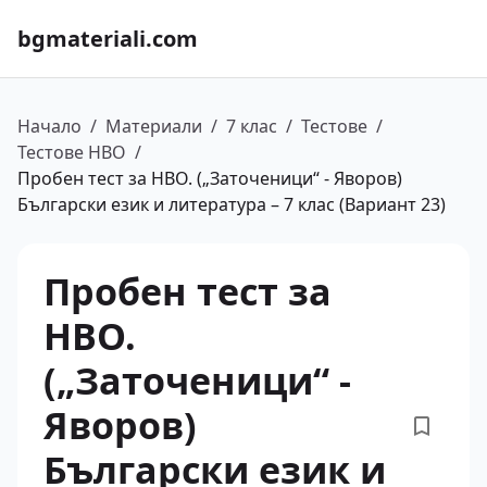
bgmateriali.com
Начало
/
Материали
/
7 клас
/
Тестове
/
Тестове НВО
/
Пробен тест за НВО. („Заточеници“ - Яворов)
Български език и литература – 7 клас (Вариант 23)
Пробен тест за
НВО.
(„Заточеници“ -
Яворов)
Български език и