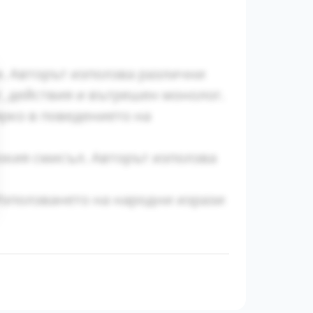
и. Авторът използва различни
г, действия и вътрешен монолог.
рко в поведението на
окия смисъл. Авторът използва
Използването на народни изрази