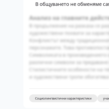
В общуването не обменяме сам
Анализ на главните дейс
В продължение на разказа се ра
художествени похвати за характ
Конфликтът между традиционнит
персонажите. Това противопост
Символиката в произведението и
различни символи за предаване 
Стилистичните особености на те
и художествени тропи обогатява
Социолингвистични характеристики
уча