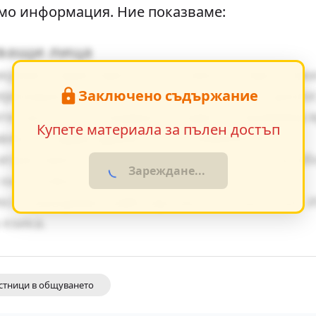
о информация. Ние показваме:
тващи лица
зкриват характерите на основните персонаж
Заключено съдържание
еризиране - директна характеристика, диало
е ценности и модерните идеи се проявява я
Купете материала за пълен достъп
авяне създава драматично напрежение.
грае важна роля за разбирането на по-дълб
Зареждане...
на основните теми.
кста разкриват майстерството на писателя. 
 езика.
стници в общуването