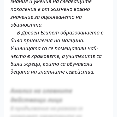
знания и умения на следващите
поколения е от жизнено важно
значение за оцеляването на
общността.
В Древен Египет образованието е
било привилегия на малцина.
Училищата са се помещавали най-
често в храмовете, а учителите са
били жреци, които са обучавали
децата на знатните семейства.
Анализ на главните
действащи лица
В продължение на разказа се
разкриват характерите на