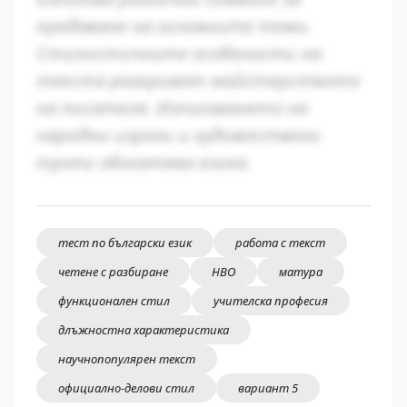
предаване на основните теми.
Стилистичните особености на
текста разкриват майстерството
на писателя. Използването на
народни изрази и художествени
тропи обогатява езика.
тест по български език
работа с текст
четене с разбиране
НВО
матура
функционален стил
учителска професия
длъжностна характеристика
научнопопулярен текст
официално-делови стил
вариант 5