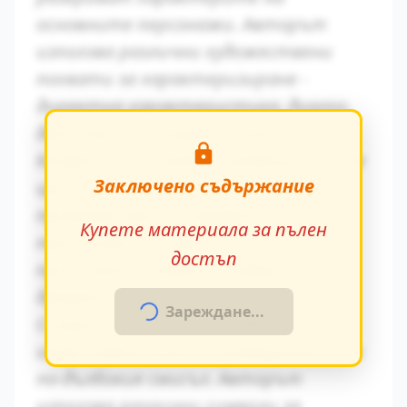
основните персонажи. Авторът
използва различни художествени
похвати за характеризиране -
директна характеристика, диалог,
действия и вътрешен монолог.
Конфликтът между традиционните
Заключено съдържание
ценности и модерните идеи се
проявява ярко в поведението на
Купете материала за пълен
персонажите. Това
достъп
противопоставяне създава
драматично напрежение.
Зареждане...
Символиката в произведението
играе важна роля за разбирането на
по-дълбокия смисъл. Авторът
използва различни символи за