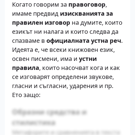
Когато говорим за
правоговор
,
имаме предвид
изискванията за
правилен изговор
на думите, които
езикът ни налага и които следва да
спазваме в
официалната устна реч
.
Идеята е, че всеки книжовен език,
освен писмени, има и
устни
правила
, които насочват кога и как
се изговарят определени звукове,
гласни и съгласни, ударения и пр.
Ето защо:
Образни средства и
стилистика
Метафорите и сравненията в текста